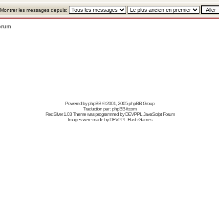
Montrer les messages depuis:
orum
Powered by
phpBB
© 2001, 2005 phpBB Group
Traduction par :
phpBB-fr.com
RedSilver 1.03 Theme was programmed by
DEVPPL
JavaScript Forum
Images were made by
DEVPPL
Flash Games