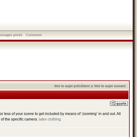
messages privés
Connexion
Voir le sujet précédent
::
Voir le sujet suivant
or less of your scene to get included by means of ‘zooming’ in and out. All
k of the specific camera.
latex clothing