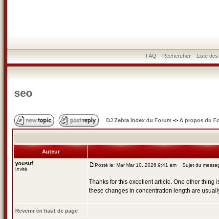
FAQ
Rechercher
Liste de
seo
DJ Zebra Index du Forum
->
A propos du F
Auteur
yousuf
Posté le: Mar Mar 10, 2026 9:41 am
Sujet du messag
Invité
Thanks for this excellent article. One other thing
these changes in concentration length are usually 
Revenir en haut de page