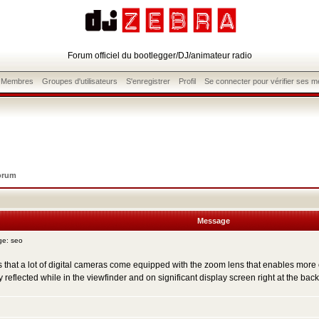
Forum officiel du bootlegger/DJ/animateur radio
s Membres
Groupes d'utilisateurs
S'enregistrer
Profil
Se connecter pour vérifier ses 
orum
Message
e: seo
 is that a lot of digital cameras come equipped with the zoom lens that enables more 
reflected while in the viewfinder and on significant display screen right at the bac