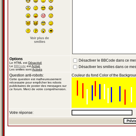
Voir plus de
smilies
Options
Désactiver le BBCode dans ce me
Le HTML est
Désactivé
Le
BBCode
est
Activé
Désactiver les smilies dans ce me
Les smilies sont
Activés
Question anti-robots:
Couleur du fond Color of the Backgrou
Cette question est malheureusement
nécessaire pour empêcher les robots
publicitaires de poster des messages sur
ce forum. Merci de votre compréhension.
Votre réponse: