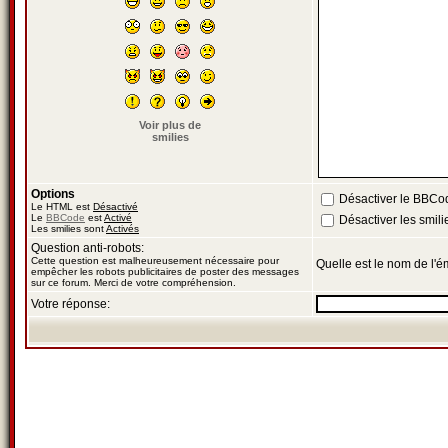
Voir plus de
smilies
Options
Désactiver le BBC
Le HTML est
Désactivé
Le
BBCode
est
Activé
Désactiver les smil
Les smilies sont
Activés
Question anti-robots:
Cette question est malheureusement nécessaire pour
Quelle est le nom de l'
empêcher les robots publicitaires de poster des messages
sur ce forum. Merci de votre compréhension.
Votre réponse: