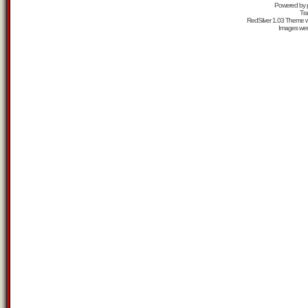
Powered by
Tra
RedSilver 1.03 Theme
Images we