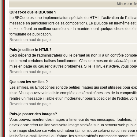
Mise en f
Qu'est-ce que le BBCode ?
Le BBCode est une implémentation spéciale du HTML; l'activation de l'utilisa
message en particulier lors de sa composition). Le BBCode en lui-même est si
et >, et offrent un meilleur contrôle sur la manière dont quelque chose doit êt
formulaire de publication.
Revenir en haut de page
Puis-je utiliser le HTML?
Ceci dépend de l'administrateur qui le permet ou non; il a un contrôle comple
seulement certaines balises fonctionnent. C'est une mesure de
sécurité
pour 
mise en page ou causer d'autres problèmes. Si le HTML est activé, vous pouv
Revenir en haut de page
Que sont les smilies ?
Les smilies, ou Emoticônes sont de petites images qui sont utilisées pour exprim
triste. Vous pouvez voir la liste complète des émoticônes lors de la composit
rendre un message illisible et un modérateur pourrait décider de l'éditer, vo
Revenir en haut de page
Puis-je poster des Images?
Vous pouvez montrer des images à l'intérieur de vos messages. Toutefois, il
devez donc créer un lien vers votre image stockée sur un serveur web public
une image stockée sur votre ordinateur (à moins que celui-ci soit un serveur 
les boîtes e-mail Hotmail ou Yahoo, les sites protégés par mot de passe, etc. 