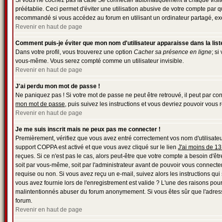
Si vous ne cochez pas la case
Se connecter automatiquement à chaque visit
préétablie. Ceci permet d'éviter une utilisation abusive de votre compte par 
recommandé si vous accédez au forum en utilisant un ordinateur partagé, exem
Revenir en haut de page
Comment puis-je éviter que mon nom d'utilisateur apparaisse dans la liste 
Dans votre profil, vous trouverez une option
Cacher sa présence en ligne
; s
vous-même. Vous serez compté comme un utilisateur invisible.
Revenir en haut de page
J'ai perdu mon mot de passe !
Ne paniquez pas ! Si votre mot de passe ne peut être retrouvé, il peut par cont
mon mot de passe
, puis suivez les instructions et vous devriez pouvoir vous
Revenir en haut de page
Je me suis inscrit mais ne peux pas me connecter !
Premièrement, vérifiez que vous avez entré correctement vos nom d'utilisateur e
support COPPA est activé et que vous avez cliqué sur le lien
J'ai moins de 13
reçues. Si ce n'est pas le cas, alors peut-être que votre compte a besoin d'ê
soit par vous-même, soit par l'administrateur avant de pouvoir vous connecter
requise ou non. Si vous avez reçu un e-mail, suivez alors les instructions qui 
vous avez fournie lors de l'enregistrement est valide ? L'une des raisons pour l
malintentionnés abuser du forum anonymement. Si vous êtes sûr que l'adresse
forum.
Revenir en haut de page